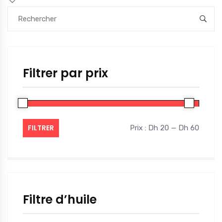
Filtrer par prix
FILTRER
Prix :
Dh 20
—
Dh 60
Prix
Prix
min
max
Filtre d’huile