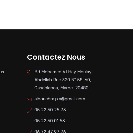
Contactez Nous
us
Bd Mohamed VI Hay Moulay
Abdellah Rue 320 N" 58-60,
Casablanca, Maroc, 20480
albouchra.p.a@gmail.com
05 22 50 25 73
05 22 50 01 53
06 72 47 97 76