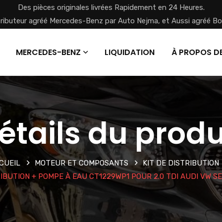
Des pièces originales livrées Rapidement en 24 Heures.
tributeur agréé Mercedes-Benz par Auto Nejma, et Aussi agréé Bo
MERCEDES-BENZ
LIQUIDATION
À PROPOS D
étails du produ
CUEIL
MOTEUR ET COMPOSANTS
KIT DE DISTRIBUTION
RIBUTION + POMPE À EAU CT1229WP1 POUR 2.0 TDI AUDI VW S