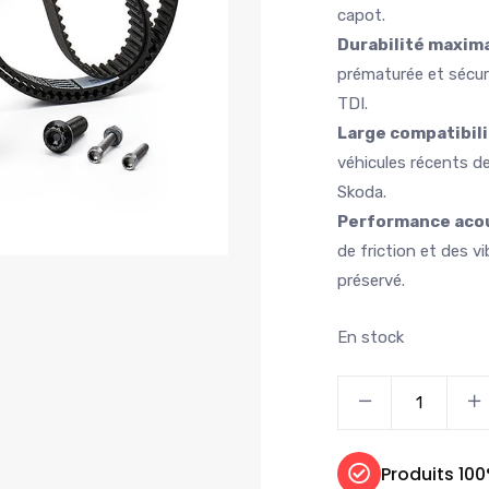
capot.
Durabilité maxim
prématurée et sécur
TDI.
Large compatibil
véhicules récents d
Skoda.
Performance aco
de friction et des v
préservé.
En stock
Produits 10