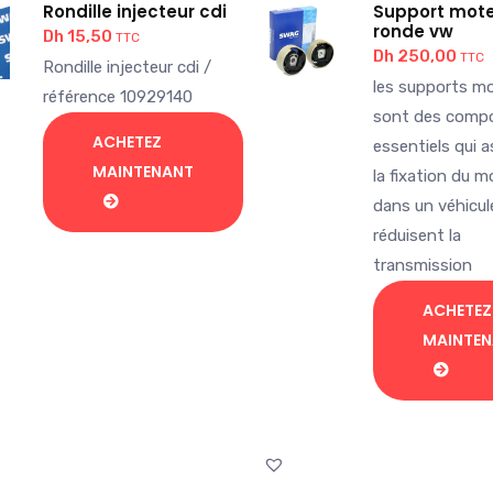
Rondille injecteur cdi
Support mot
ronde vw
Dh
15,50
TTC
Dh
250,00
TTC
Rondille injecteur cdi /
les supports m
référence 10929140
sont des comp
ACHETEZ
essentiels qui 
MAINTENANT
la fixation du m
dans un véhicul
réduisent la
transmission
ACHETEZ
MAINTE