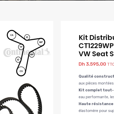
Kit Distri
CT1229WP1
VW Seat 
Dh
3.595,00
TT
Qualité construct
aux pièces montées 
Kit complet tout
eau performante, les
Haute résistance
élastomère pour sup