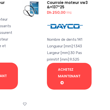
eur
Courroie moteur vw3
&=137*25
Dh
250,00
TTC
oteur
osants
assurent
oteur
Nombre de dents:141
e et
Longueur [mm]:1 343
Largeur [mm]:30 Pas
primitif [mm]:9,525
ACHETEZ
NANT
MAINTENANT