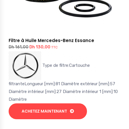
Filtre à Huile Mercedes-Benz Essance
Le
Le
Dh
130,00
Dh
161,00
TTC
prix
prix
initial
actuel
Type de filtre:Cartouche
était :
est :
Dh 161,00.
Dh 130,00.
filtranteLongueur [mm]:81 Diamètre extérieur [mm]:57
Diamètre intérieur [mm]:27 Diamètre intérieur 1 [mm]:10
Diamètre
ACHETEZ MAINTENANT