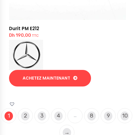
Durit PM E212
Dh
190,00
TTC
ACHETEZ MAINTENANT
1
2
3
4
8
9
10
…
→