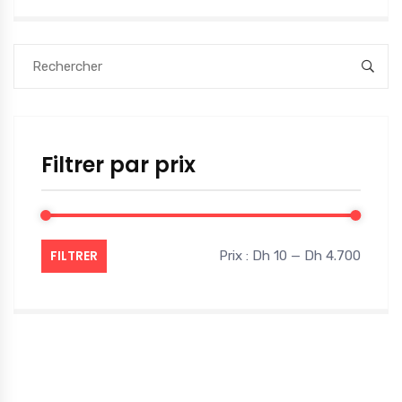
Filtrer par prix
FILTRER
Prix :
Dh 10
—
Dh 4.700
Prix
Prix
min
max