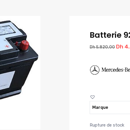
Batterie 
Le
Dh
4.
Dh
5.820,00
prix
initia
était 
Dh 5.
Marque
Rupture de stock