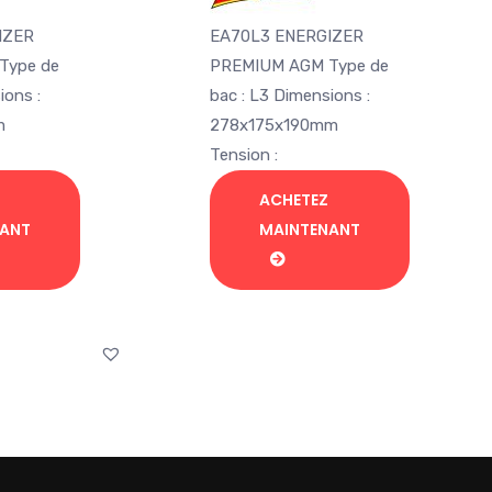
uel
initial
actuel
 :
était :
est :
IZER
EA70L3 ENERGIZER
2.195,00.
Dh 2.900,00.
Dh 1.985,00.
Type de
PREMIUM AGM Type de
ions :
bac : L3 Dimensions :
m
278x175x190mm
Tension :
ACHETEZ
NANT
MAINTENANT