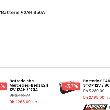
r “Batterie 92AH 850A”
Batterie sbc
Batterie STA
Mercedes-Benz E211
STOP 12V / 80
0%
-33%
12V 12AH / 170A
Dh
3.260,00
Dh
2.465,77
Le
Le
Dh
2.195,00
TT
Le
Le
Dh
1.985,00
TTC
prix
pri
B
prix
prix