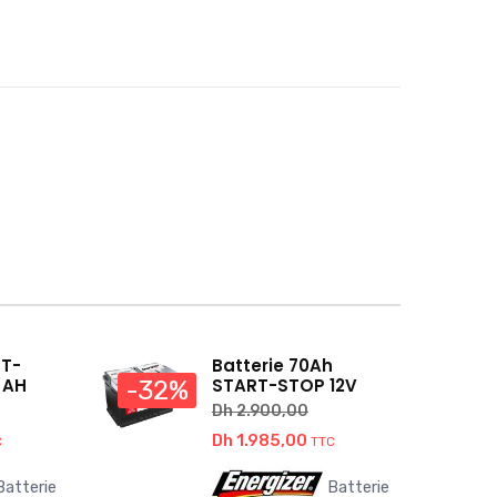
RT-
Batterie 70Ah
 AH
START-STOP 12V
-32%
Dh
2.900,00
Le
Le
Dh
1.985,00
C
TTC
x
prix
prix
atterie
Batterie