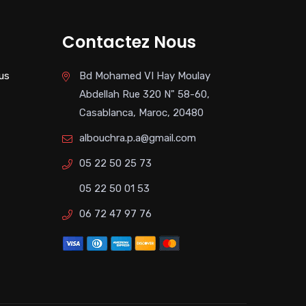
Contactez Nous
us
Bd Mohamed VI Hay Moulay
Abdellah Rue 320 N" 58-60,
Casablanca, Maroc, 20480
albouchra.p.a@gmail.com
05 22 50 25 73
05 22 50 01 53
06 72 47 97 76