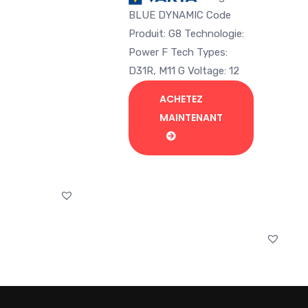
initial
actuel
BLUE DYNAMIC Code
était :
est :
Produit: G8 Technologie:
Dh 2.258,38.
Dh 1.595,00.
Power F Tech Types:
D31R, M11 G Voltage: 12
ACHETEZ
MAINTENANT