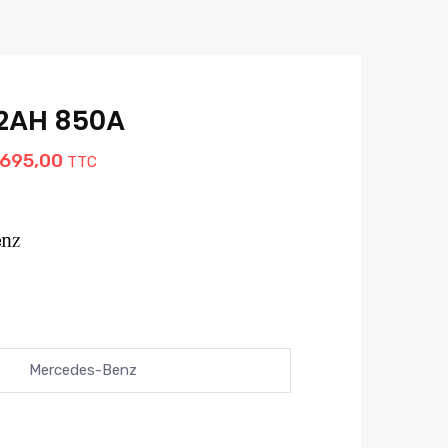
92AH 850A
Le
695,00
TTC
prix
l
actuel
:
est :
820,00.
Dh 4.695,00.
Mercedes-Benz