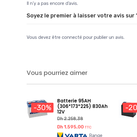
Il n’y a pas encore d’avis.
Soyez le premier à laisser votre avis su
Vous devez être
connecté
pour publier un avis.
Vous pourriez aimer
Batterie 95AH
(306*173*225) 830Ah
-30%
-2
12V
Dh
2.258,38
Le
Le
Dh
1.595,00
TTC
prix
prix
Range