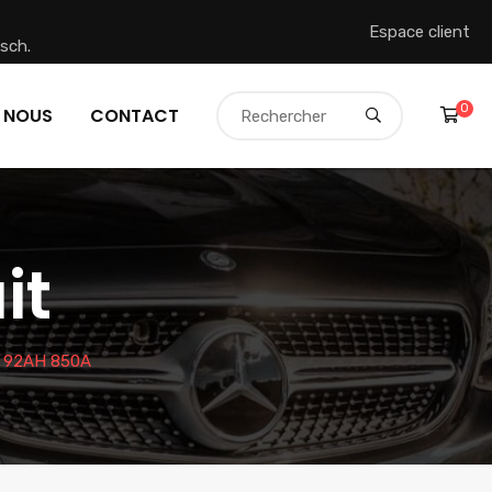
Espace client
sch.
0
 NOUS
CONTACT
it
 92AH 850A