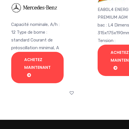
initial
act
initial
actuel
était :
est
EA80L4 ENERG
était :
est :
Dh 3.260,00.
Dh 
PREMIUM AGM 
Dh 2.465,77.
Dh 1.985,00.
Capacité nominale, A/h :
bac : L4 Dimens
12 Type de borne :
315x175x190m
standard Courant de
Tension :
préoscillation minimal, A
ACHETEZ
ACHETEZ
MAINTE
MAINTENANT