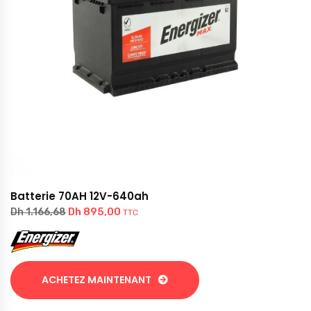
Batterie 70AH 12V-640ah
Dh
895,00
Dh
1.166,68
TTC
ACHETEZ MAINTENANT