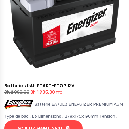
Batterie 70Ah START-STOP 12V
Dh
1.985,00
Dh
2.900,00
TTC
Batterie EA70L3 ENERGIZER PREMIUM AGM
Type de bac : L3 Dimensions : 278x175x190mm Tension :
ACHETEZ MAINTENANT