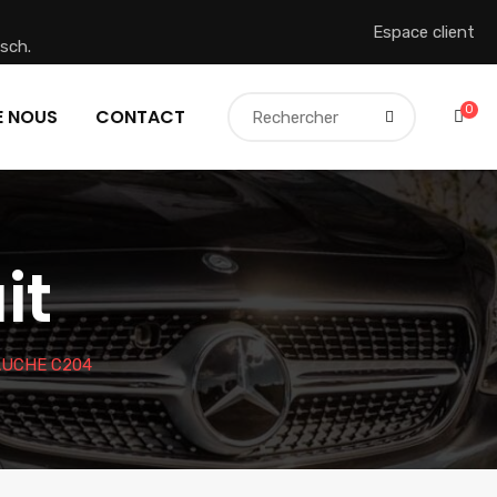
Espace client
sch.
0
E NOUS
CONTACT
it
AUCHE C204