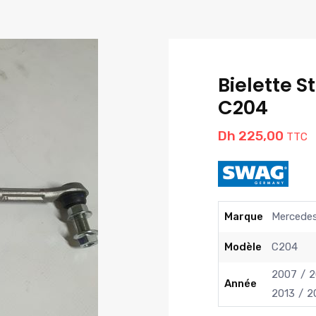
Bielette S
C204
Dh
225,00
TTC
Marque
Mercede
Modèle
C204
2007
2
Année
2013
2