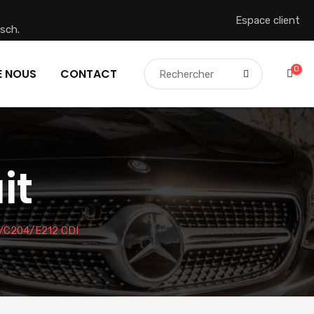
Espace client
sch.
0
E NOUS
CONTACT
it
C204/E212 CDI