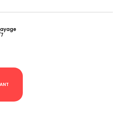
rayage
/7
NANT