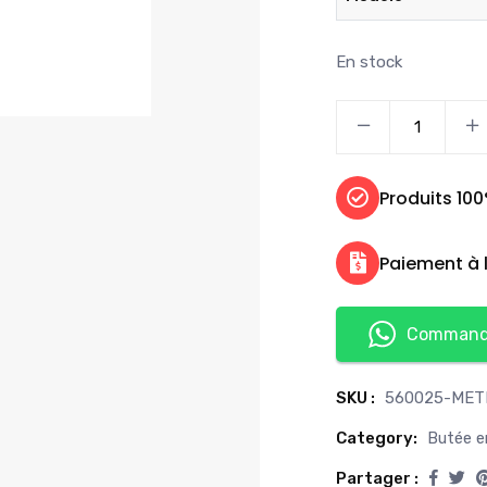
En stock
Produits 10
Paiement à l
Commande
SKU :
560025-MET
Category:
Butée 
Partager :