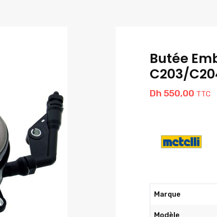
Butée Em
C203/C204
Dh
550,00
TTC
Marque
Modèle