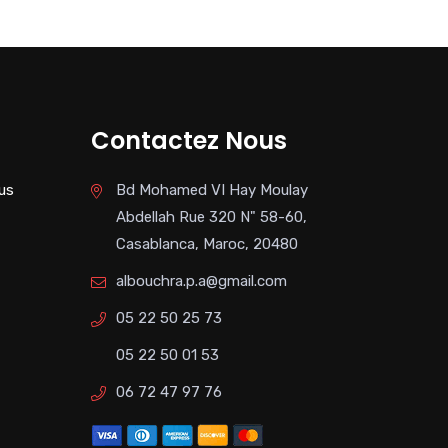
Contactez Nous
us
Bd Mohamed VI Hay Moulay
Abdellah Rue 320 N" 58-60,
Casablanca, Maroc, 20480
albouchra.p.a@gmail.com
05 22 50 25 73
05 22 50 01 53
06 72 47 97 76