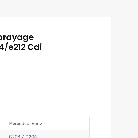
brayage
/e212 Cdi
Mercedes-Benz
C203
C204