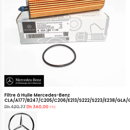
Filtre à Huile Mercedes-Benz
CLA/A177/B247/C205/C206/E213/S222/S223/E238/GLA/
Dh
360,00
Dh
420,77
TTC