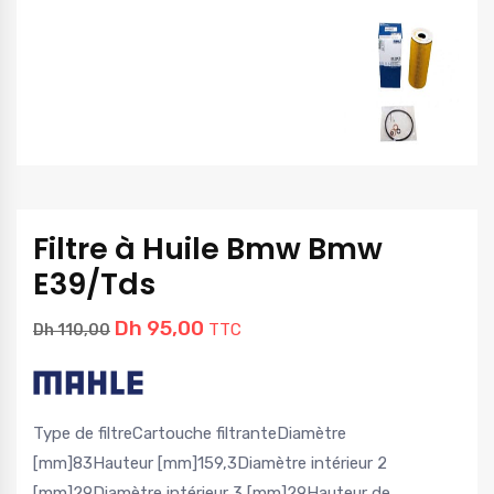
Filtre à Huile Bmw Bmw
E39/Tds
Dh
95,00
TTC
Dh
110,00
Type de filtre
Cartouche filtrante
Diamètre
[mm]
83
Hauteur [mm]
159,3
Diamètre intérieur 2
[mm]
29
Diamètre intérieur 3 [mm]
29
Hauteur de