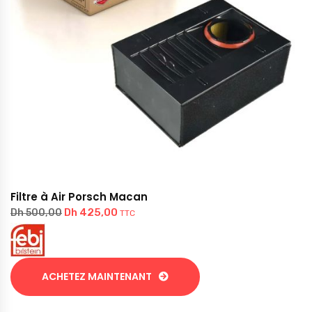
Filtre à Air Porsch Macan
Dh
425,00
Dh
500,00
TTC
ACHETEZ MAINTENANT