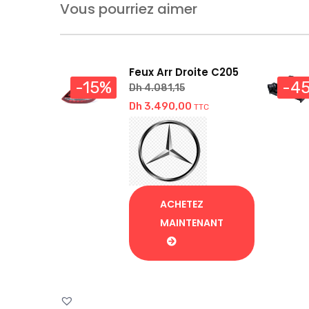
Vous pourriez aimer
Feux Arr Droite C205
-15%
-4
Dh
4.081,15
Dh
3.490,00
TTC
ACHETEZ
MAINTENANT