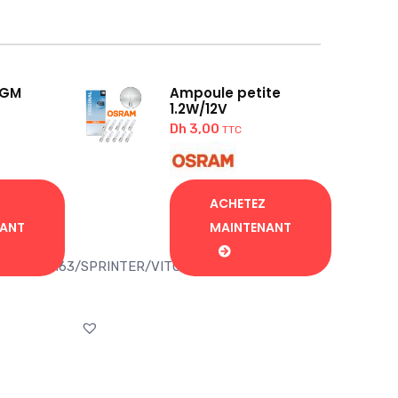
 GM
Ampoule petite
1.2W/12V
Dh
3,00
TTC
ACHETEZ
NANT
MAINTENANT
/CLS/ML163/SPRINTER/VITO/VIANO