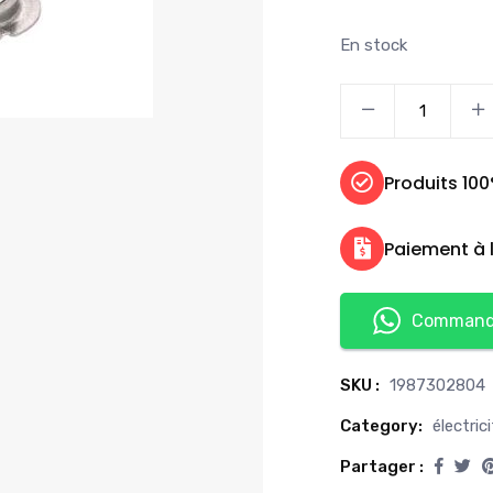
En stock
Produits 10
Paiement à l
Commande
SKU :
1987302804
Category:
électric
Partager :