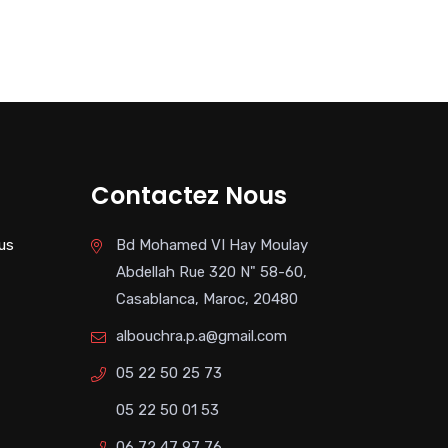
Contactez Nous
us
Bd Mohamed VI Hay Moulay
Abdellah Rue 320 N" 58-60,
Casablanca, Maroc, 20480
albouchra.p.a@gmail.com
05 22 50 25 73
05 22 50 01 53
06 72 47 97 76