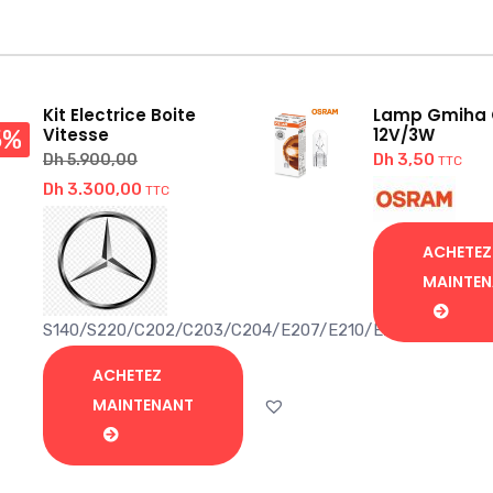
Kit Electrice Boite
Lamp Gmiha
Vitesse
12V/3W
5%
Dh
3,50
Dh
5.900,00
TTC
Dh
3.300,00
TTC
ACHETEZ
MAINTE
S140/S220/C202/C203/C204/E207/E210/E211/E212/CLK
ACHETEZ
MAINTENANT