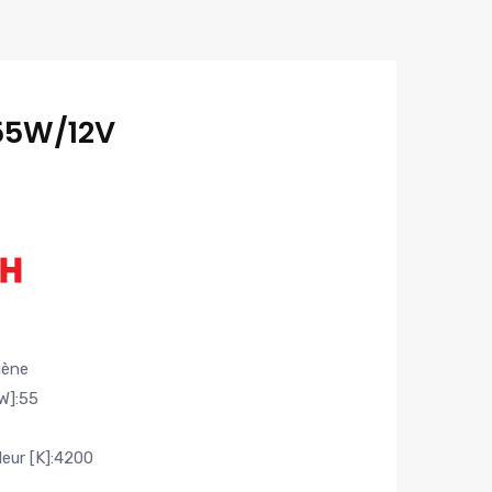
55W/12V
gène
W]:55
eur [K]:4200