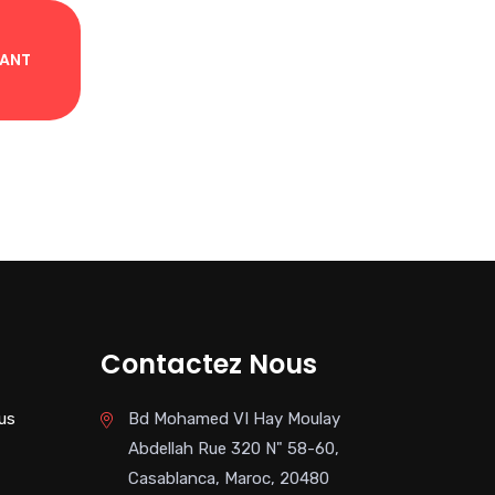
NANT
Contactez Nous
us
Bd Mohamed VI Hay Moulay
Abdellah Rue 320 N" 58-60,
Casablanca, Maroc, 20480