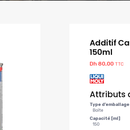
Additif C
150ml
Dh
80,00
TTC
Attributs d
Type d’emballage
Boîte
Capacité [ml]
150