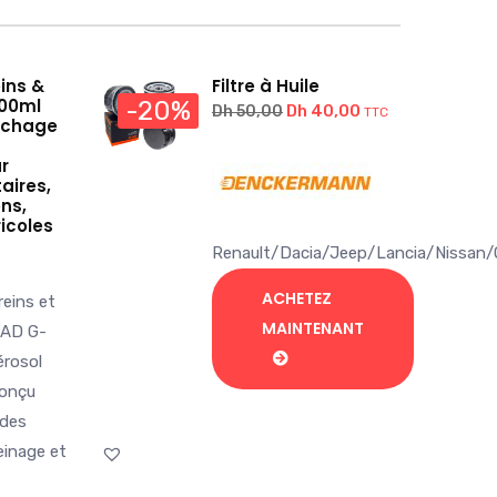
ins &
Filtre à Huile
00ml
-20%
Le
Le
Dh
40,00
Dh
50,00
TTC
échage
prix
prix
r
initial
actuel
taires,
était :
est :
ns,
icoles
Dh 50,00.
Dh 40,00.
Renault/Dacia/Jeep/Lancia/Nissan/
ACHETEZ
eins et
MAINTENANT
PAD G-
érosol
conçu
 des
einage et