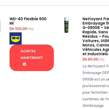
WD-40 Flexible 600
Nettoyant Fre
Ml
Embrayage 5
G-09008 – S
Dh
130,00
TTC
Rapide, Sans
Résidus – Pou
Voitures, Utili
Motos, Camio
Véhicules Agr
ACHETEZ
et Industriels
MAINTENANT
Dh
89,00
TTC
Le Nettoyant Fr
Embrayage GE
09008 est un a
professionnel 
pour l’entretien
systèmes de fr
d’embrayage.