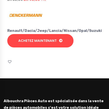
prix
prix
initial
actuel
était :
est :
Dh 50,00.
Dh 40,00.
Renault/Dacia/Jeep/Lancia/Nissan/Opal/Suzuki
ACHETEZ MAINTENANT
Albouchra Pièces Auto est spécialisée dans la vente
de pièces automobiles c'est votre solution idéale